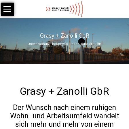
Navigation
Start
überspringen
Fachbereiche
Schallimmissionsschutz
Grasy + Zanolli GbR
Umweltschutz - Bauphysik - technische Akkustik
Schwingungs-
und
Erschütterungsschutz
Wärmeschutz
Bau-
Grasy + Zanolli GbR
und
Raumakustik
Der Wunsch nach einem ruhigen
Technische
Wohn- und Arbeitsumfeld wandelt
Akustik
sich mehr und mehr von einem
Referenzen